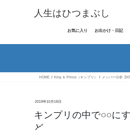
コ
ナ
ン
ビ
人生はひつまぶし
テ
ゲ
ン
ー
お気に入り
お出かけ・日記
ツ
シ
へ
ョ
ス
ン
キ
に
ッ
移
プ
動
HOME
King ＆ Prince（キンプリ）
メンバー分析【K
2019年10月18日
キンプリの中で○○に
ど