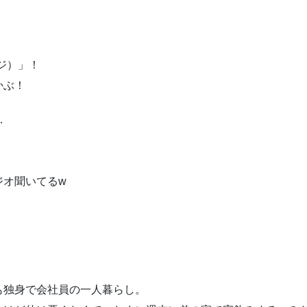
ラジ）」！
かぶ！
…
ジオ聞いてるw
も独身で会社員の一人暮らし。