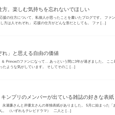
仕方。楽しむ気持ちを忘れないでほしい
応援の仕方について、私個人が思ったことを書いたブログです。 ファ
し方は人それぞれ」 応援の仕方がどんな形だとしても。 ファ […]
ぞれ」と思える自由の価値
ng ＆ Princeのファンになって… あっという間に3年が過ぎました
たような気がしています。 そしてそのこ […]
売】キンプリのメンバーが出ている雑誌の好きな表紙
は、永瀬廉さんと岸優太さんの単独表紙がありました。 5月に始まった「
。 （いずれもテレビドラマ） 二人と […]