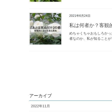
2021年6月24日
私は何者か？客観
めちゃくちゃおもしろかっ
者なのか、私が知ることがで
投
稿
の
ペ
ー
アーカイブ
ジ
2022年11月