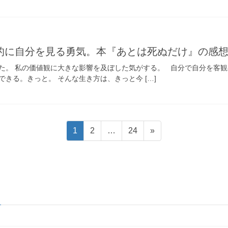
的に自分を見る勇気。本『あとは死ぬだけ』の感
た。 私の価値観に大きな影響を及ぼした気がする。 自分で自分を客観
きる。きっと。 そんな生き方は、きっと今 […]
固
固
固
1
2
…
24
»
定
定
定
ペ
ペ
ペ
ー
ー
ー
ジ
ジ
ジ