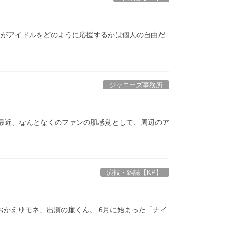
ンがアイドルをどのように応援するかは個人の自由だ
ジャニーズ事務所
。 ここ最近、なんとなくのファンの肌感覚として、周辺のア
演技・雑誌【KP】
おかえりモネ」出演の廉くん。 6月に始まった「ナイ