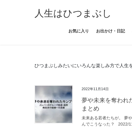
コ
ナ
ン
ビ
人生はひつまぶし
テ
ゲ
ン
ー
お気に入り
お出かけ・日記
ツ
シ
へ
ョ
ス
ン
キ
に
ッ
移
ひつまぶしみたいにいろんな楽しみ方で人生
プ
動
2022年11月14日
夢や未来を奪われ
まとめ
未来ある若者たちが。 夢
んでこうなった？ 2022/11