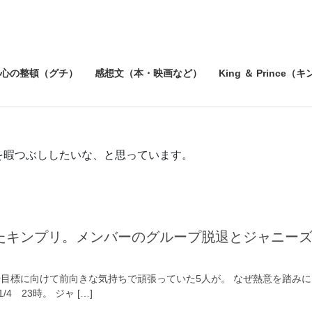
心の整頓（グチ）
感想文（本・映画など）
King ＆ Prince（
を暇つぶししたいな、と思っています。
たキンプリ。メンバーのグループ脱退とジャニー
や目標に向けて前向きな気持ちで頑張っていた5人が。 なぜ熱意を踏み
/4 23時。 ジャ […]