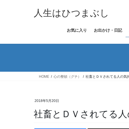
コ
ナ
ン
ビ
人生はひつまぶし
テ
ゲ
ン
ー
お気に入り
お出かけ・日記
ツ
シ
へ
ョ
ス
ン
キ
に
ッ
移
プ
動
HOME
心の整頓（グチ）
社畜とＤＶされてる人の気
2018年5月20日
社畜とＤＶされてる人