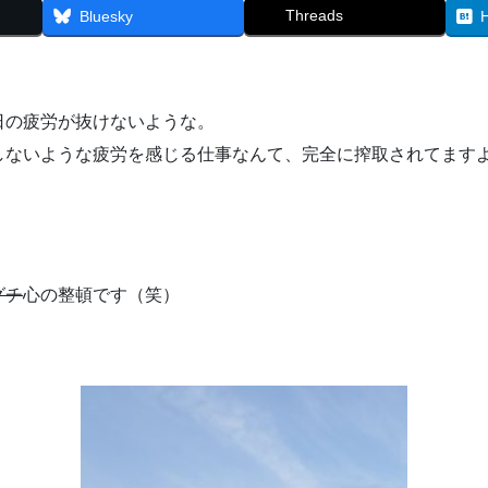
Threads
Bluesky
。
日の疲労が抜けないような。
しないような疲労を感じる仕事なんて、完全に搾取されてます
。
グチ
心の整頓です（笑）