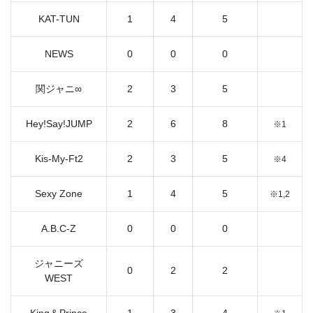
KAT-TUN
1
4
5
NEWS
0
0
0
関ジャニ∞
2
3
5
Hey!Say!JUMP
2
6
8
※1
Kis-My-Ft2
2
3
5
※4
Sexy Zone
1
4
5
※1,2
A.B.C-Z
0
0
0
ジャニーズ
0
2
2
WEST
King＆Prince
1
3
4