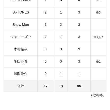
※1
SixTONES
2
1
3
※5
Snow Man
1
2
3
ジャニーズJr
2
1
3
※1,6,7
木村拓哉
0
9
9
生田斗真
0
3
3
※1
風間俊介
0
1
1
合計
17
78
95
（敬称略）