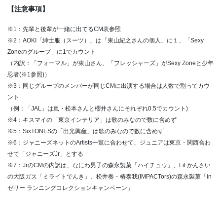
【注意事項】
※1：先輩と後輩が一緒に出てるCM表参照
※2：AOKI「紳士服（スーツ）」は「東山紀之さんの個人」に１、「Sexy
Zoneのグループ」に1でカウント
（内訳：「フォーマル」が東山さん、「フレッシャーズ」がSexy Zoneと少年
忍者(※1参照)）
※3：同じグループのメンバーが同じCMに出演する場合は人数で割ってカウ
ント
（例：「JAL」は嵐・松本さんと櫻井さんにそれぞれ0.5でカウント)
※4：キスマイの「東京インテリア」は歌のみなので数に含めず
※5：SixTONESの「出光興産」は歌のみなので数に含めず
※6：ジャニーズネットのArtists一覧に合わせて、ジュニアは東京・関西合わ
せて「ジャニーズJr」とする
※7：JrのCMの内訳は、なにわ男子の森永製菓「ハイチュウ」、Lil かんさい
の大阪ガス「ミライトでんき」、松井奏・椿泰我(IMPACTors)の森永製菓「in
ゼリー ランニングコレクションキャンペーン」