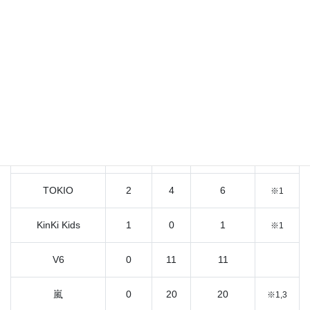
2021/4/18時点の情報となります。
G単
個
注意
グループ名
CM数合計
独
人
事項
東山紀之
0
1
1
※2
TOKIO
2
4
6
※1
KinKi Kids
1
0
1
※1
V6
0
11
11
嵐
0
20
20
※1,3