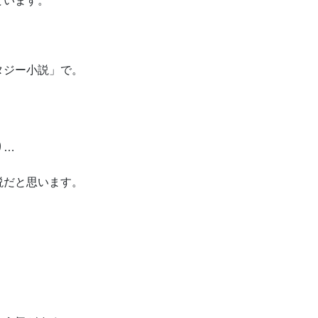
ています。
タジー小説
で。
り…
説だと思います。