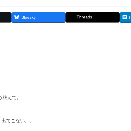
Threads
Bluesky
み終えて。
く出てこない。。