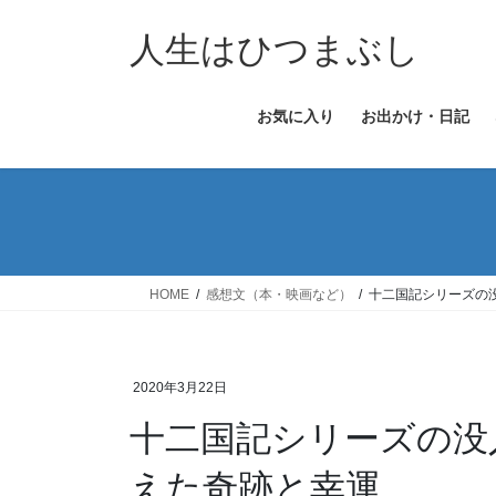
コ
ナ
ン
ビ
人生はひつまぶし
テ
ゲ
ン
ー
お気に入り
お出かけ・日記
ツ
シ
へ
ョ
ス
ン
キ
に
ッ
移
プ
動
HOME
感想文（本・映画など）
十二国記シリーズの
2020年3月22日
十二国記シリーズの没
えた奇跡と幸運