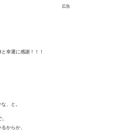
広告
跡と幸運に感謝！！！
かな、と。
で。
いるからか、