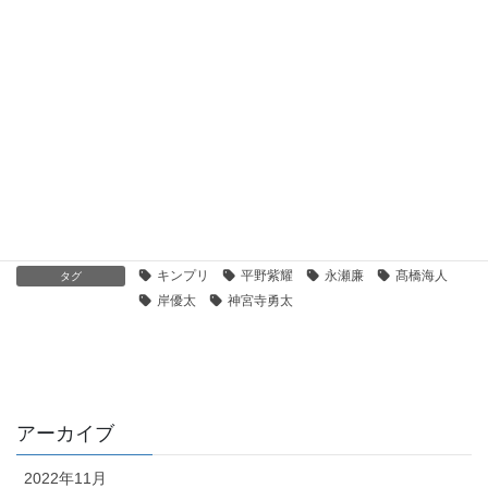
フルサイズで見た本当のすごさ。キンプリ『Magic Touch /
Beating Hearts』形態別の収録内容と感想
2021年5月19日
編集機能が気になるオタ3年目。ブルーレイレコーダーをメー
カーごとに比較してみた
2021年5月14日
演技・雑誌【KP】
カテゴリー
キンプリ
平野紫耀
永瀬廉
髙橋海人
タグ
岸優太
神宮寺勇太
アーカイブ
2022年11月